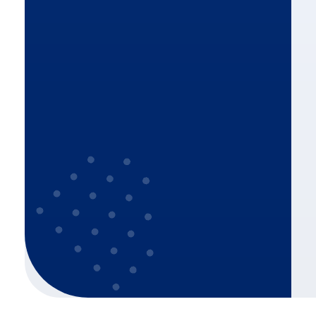
Dla domu
Monitoring
Systemy alarmowe
Inteligentny dom
Montaż domofonów i
wideodomofonów
Sieci LAN i WIFI
Montaż anteny satelitarnej