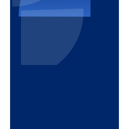
Altrom
Komfort i bezpieczeństwo
32-540 Trzebinia
pl. Mały Rynek 15
887 770 309
Zasięg działania
Linki