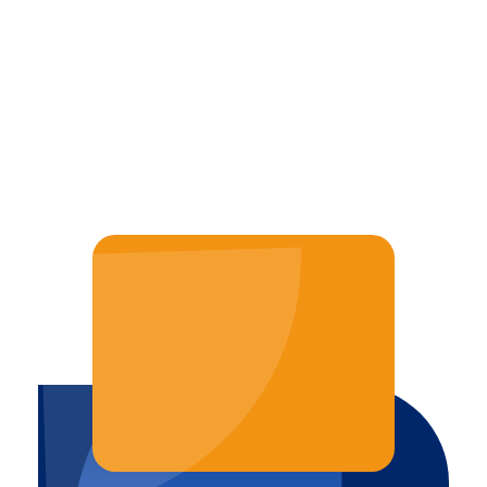
komfortowych warunków pobytu.
JAK MOŻEMY POMÓC?
TEL. 887 770 309