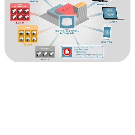
Zadbaj kompleksowo o
bezpieczeństwo w swoim
domu!
Altrom to profesjonalny wykonawca usług z zakresu automatyki
domowej. Dysponujemy wieloma certyfikatami potwierdzającymi