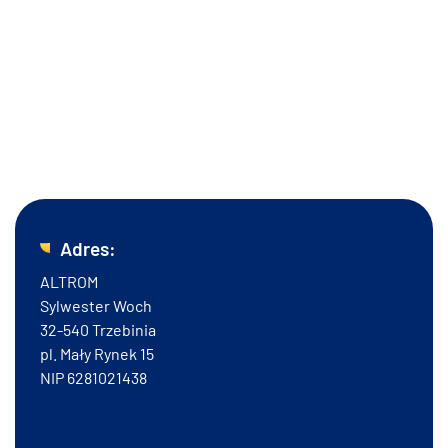
nas!
Już dziś zainwestuj w monitoring i zapewnij sobie maksymalne
bezpieczeństwo. Postaw na Altrom i skorzystaj z oferty
niezawodnego sprzętu i fachowej instalacji. Serdecznie zapraszamy
do kontaktu.
Adres:
ALTROM
Sylwester Woch
32-540 Trzebinia
pl. Mały Rynek 15
NIP 6281021438