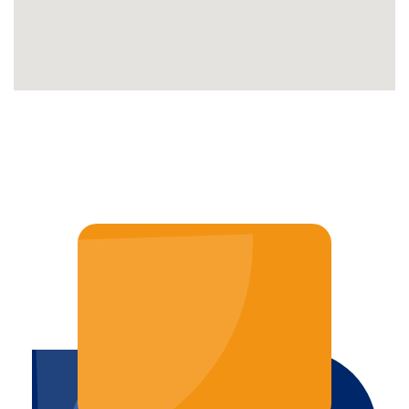
JAK MOŻEMY POMÓC?
TEL. 887 770 309