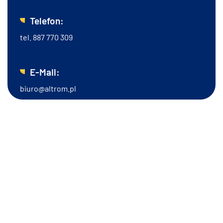
Telefon:
tel.
887 770 309
E-Mail:
biuro@altrom.pl