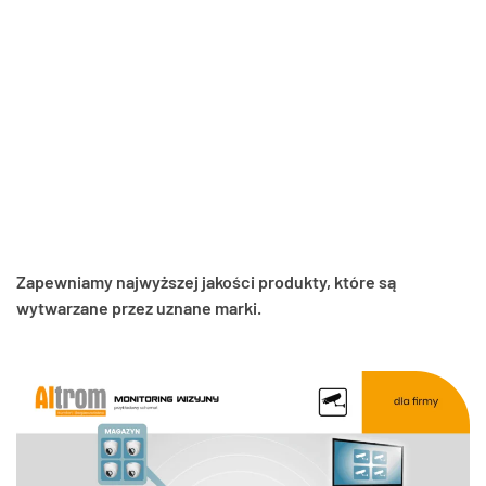
doskonale działają zarówno do monitoringu lokali usługowych, hal
produkcyjnych, czy miejsc na zewnątrz, np. parkingów. Oferowane
urządzenia monitorujące mogą być używane w różnych sektorach.
Zainstalowanie systemu pozwala na obserwowanie procesów
produkcji i kontrolowanie jakości wyrobów. Dostarczane przez nas
rozwiązania rejestrują wszystkie ruchy, wszelkie próby włamania i
bezzwłocznie informują Cię o zagrożeniu, a także powiadamiają
właściwe służby. Stawiając na nasze rozwiązania monitoringu w
Alwerni, zadbasz o wysoką skuteczność ochrony wszystkich
przestrzeni w swojej firmie!
Zapewniamy najwyższej jakości produkty, które są
wytwarzane przez uznane marki.