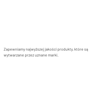
nasze kompetencje w montażu i serwisie systemów zabezpieczeń.
Nasze rozwiązania spełniają najwyższe standardy i są dedykowane
zarówno dla klientów indywidualnych, jak i biznesowych. W naszej
ofercie znajdują się nie tylko systemy monitoringu w Alwerni, ale
także systemy sygnalizacji pożarowej, alarmy, systemy kontroli
dostępu oraz inne rozwiązania zwiększające bezpieczeństwo
obiektów i ich otoczenia.
Zapewniamy najwyższej jakości produkty, które są
wytwarzane przez uznane marki.
Monitoring z montażem w
Alwerni