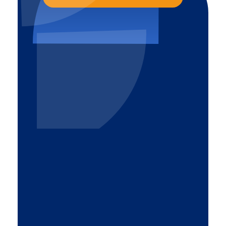
Altrom
Komfort i bezpieczeństwo
32-540 Trzebinia
pl. Mały Rynek 15
887 770 309
Zasięg działania