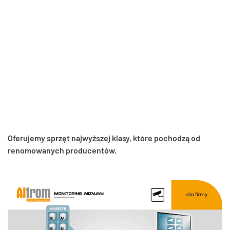
ochronę mienia, ale także pozwala na zwiększenie bezpieczeństwa
Twoich pracowników. Nasze rozwiązania świetnie sprawdzą się
zarówno w lokalach usługowych, hal produkcyjnych, czy
zewnętrznych lokalizacji, takich jak parkingi. Nasze kamery
przemysłowe mogą być używane w różnych sektorach.
Zainstalowanie systemu pozwala na obserwowanie procesów
produkcji i kontrolowanie jakości wyrobów. Oferowane systemy
rejestrują wszystkie ruchy, każdą próbę włamania i automatycznie
przesyłają powiadomienia, a także powiadamiają właściwe służby.
Stawiając na nasze rozwiązania monitoringu w Spytkowicach,
zadbasz o wysoką skuteczność ochrony całego obiektu Twojej firmy!
Oferujemy sprzęt najwyższej klasy, które pochodzą od
renomowanych producentów.