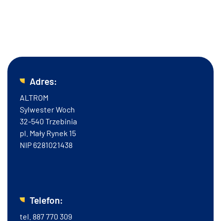
Zadbaj o bezpieczeństwo, wybierając monitoring już teraz. Zdecyduj
się na Altrom i postaw na niezawodność, renomowany sprzęt i
fachowy montaż. Serdecznie zapraszamy do kontaktu.
Adres:
ALTROM
Sylwester Woch
32-540 Trzebinia
pl. Mały Rynek 15
NIP 6281021438
Telefon:
tel.
887 770 309