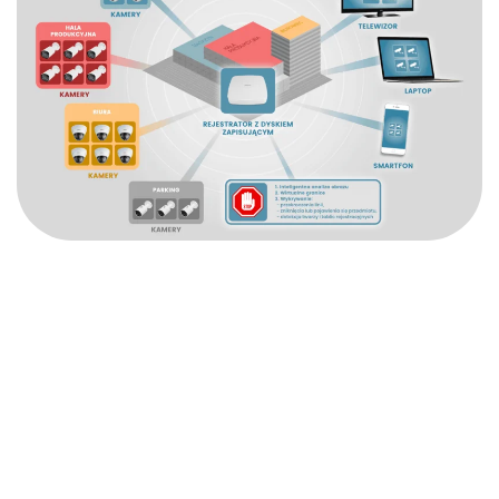
Zapewnij bezpieczeństwo
swojego domu!
Altrom to profesjonalny wykonawca usług z zakresu automatyki
domowej. Posiadamy certyfikaty potwierdzające nasze kwalifikacje w
obszarze systemów zabezpieczeń. Oferujemy rozwiązania o