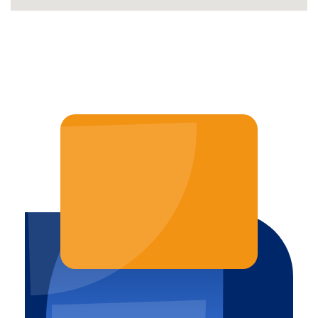
JAK MOŻEMY POMÓC?
TEL. 887 770 309