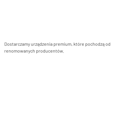
najwyższym standardzie dla domów, firm oraz budynków
użyteczności publicznej. Proponujemy rozwiązania takie jak
monitoring w Spytkowicach, systemy przeciwpożarowe, alarmowe,
kontrolę dostępu oraz wiele innych, które podnoszą poziom
bezpieczeństwa budynków i ich otoczenia.
Dostarczamy urządzenia premium, które pochodzą od
renomowanych producentów.
Montaż monitoringu w
Spytkowicach