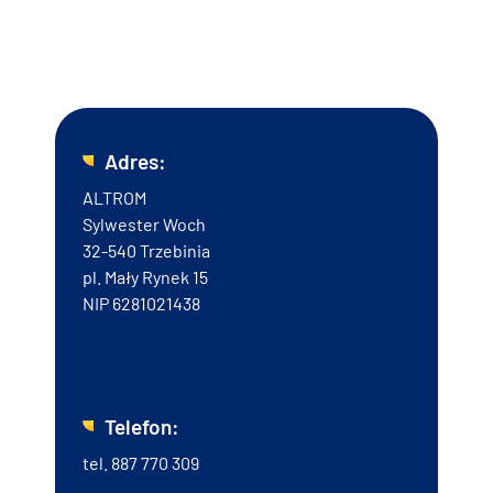
Imielinie! Serdecznie zapraszamy do kontaktu z naszą
firmą - przygotujemy optymalne rozwiązania, które
wzmocnią bezpieczeństwo Twojego obiektu.
Adres:
ALTROM
Sylwester Woch
32-540 Trzebinia
pl. Mały Rynek 15
NIP 6281021438
Telefon:
tel.
887 770 309