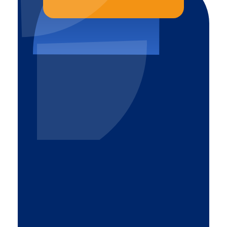
Altrom
Komfort i bezpieczeństwo
32-540 Trzebinia
pl. Mały Rynek 15
887 770 309
Zasięg działania