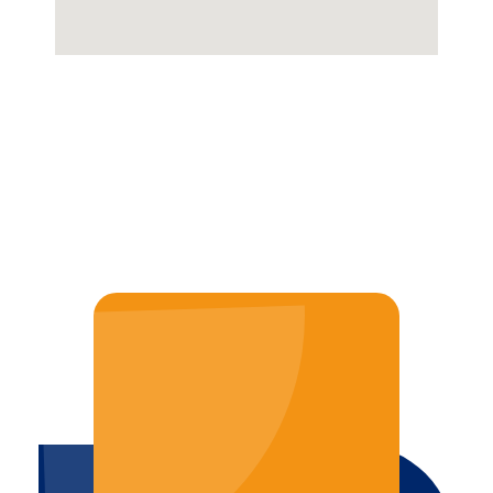
JAK MOŻEMY POMÓC?
TEL. 887 770 309