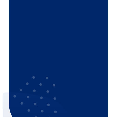
Dla domu
Monitoring
Systemy alarmowe
Inteligentny dom
Montaż domofonów i
wideodomofonów
Sieci LAN i WIFI
Montaż anteny satelitarnej