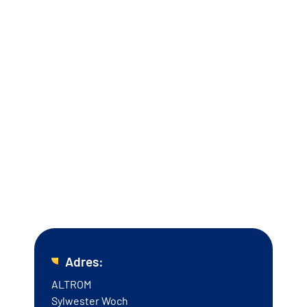
gotowy plan montażu. Doświadczeni technicy Altrom
przeprowadzą montaż zgodnie z projektem.
Zapraszamy do kontaktu!
Zainwestuj w bezpieczeństwo swojego biznesu już teraz i
wybierz sprawdzone rozwiązania SKD w Zebrzydowicac!
Skontaktuj się z nami już teraz - z chęcią zaproponujemy
najlepsze rozwiązania dla Ciebie i Twojej firmy.
Adres:
ALTROM
Sylwester Woch