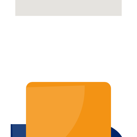
JAK MOŻEMY POMÓC?
TEL. 887 770 309