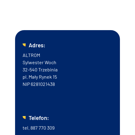
się z nami już dziś! Chętnie odpowiemy na Twoje pytania.
Adres:
ALTROM
Sylwester Woch
32-540 Trzebinia
pl. Mały Rynek 15
NIP 6281021438
Telefon:
tel.
887 770 309