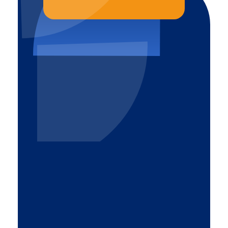
Altrom
Komfort i bezpieczeństwo
32-540 Trzebinia
pl. Mały Rynek 15
887 770 309
Zasięg działania