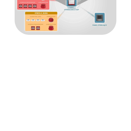
Instalacje
przeciwpożarowe w
Bojszowie - kto powinien
skorzystać?
Jeśli zamierzasz zapewnić ochronę budynków
firmowych, to jednym z podstawowych elementów będą
środki ochrony przeciwpożarowej. Zgodnie z
rozporządzeniem określonym przez Ministerstwo Spraw
Wewnętrznych i Administracji, takie systemy muszą być