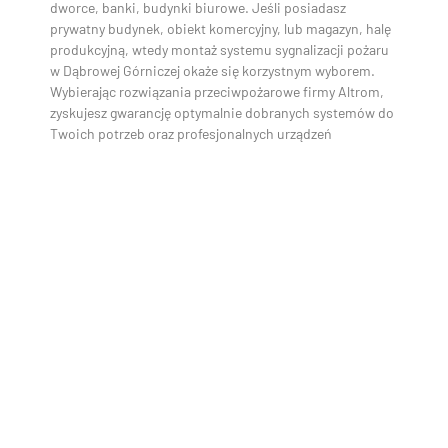
dworce, banki, budynki biurowe. Jeśli posiadasz
prywatny budynek, obiekt komercyjny, lub magazyn, halę
produkcyjną, wtedy montaż systemu sygnalizacji pożaru
w Dąbrowej Górniczej okaże się korzystnym wyborem.
Wybierając rozwiązania przeciwpożarowe firmy Altrom,
zyskujesz gwarancję optymalnie dobranych systemów do
Twoich potrzeb oraz profesjonalnych urządzeń
Kompleksowe wsparcie
projektowe i serwisowe
Aby system przeciwpożarowy działał niezawodnie przez
lata, warto zadbać nie tylko o jego montaż, lecz także o
profesjonalne planowanie i regularne przeglądy. Dlatego
oferujemy precyzyjnie opracowane projekty ppoż
Dąbrowa Górnicza, które pozwalają optymalnie
dopasować rozwiązania do specyfiki obiektu. Nasze
usługi ppoż Dąbrowa Górnicza obejmują audyty,
modernizacje i bieżące wsparcie, zwiększając poziom