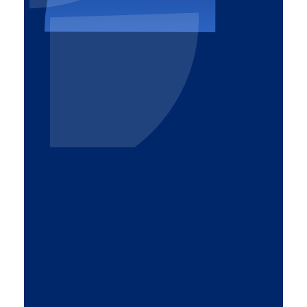
Altrom
Komfort i bezpieczeństwo
32-540 Trzebinia
pl. Mały Rynek 15
887 770 309
Zasięg działania
Linki