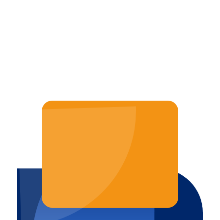
JAK MOŻEMY POMÓC?
TEL. 887 770 309