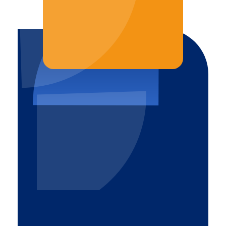
JAK MOŻEMY POMÓC?
TEL. 887 770 309
Altrom
Komfort i bezpieczeństwo
32-540 Trzebinia
pl. Mały Rynek 15
887 770 309