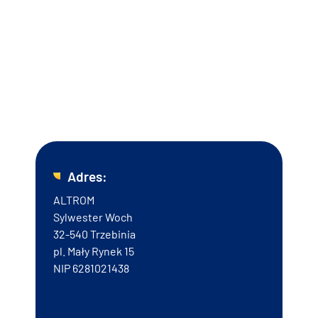
Skorzystaj fachowe doradztwo oraz zaprojektowanie
instalacji przeciwpożarowej. Nasi wyspecjalizowani
montażyści czekają na Twoje zlecenie! Nawiąż z nami
kontakt już dziś! Z radością odpowiemy na Twoje
pytania.
Adres:
ALTROM
Sylwester Woch
32-540 Trzebinia
pl. Mały Rynek 15
NIP 6281021438