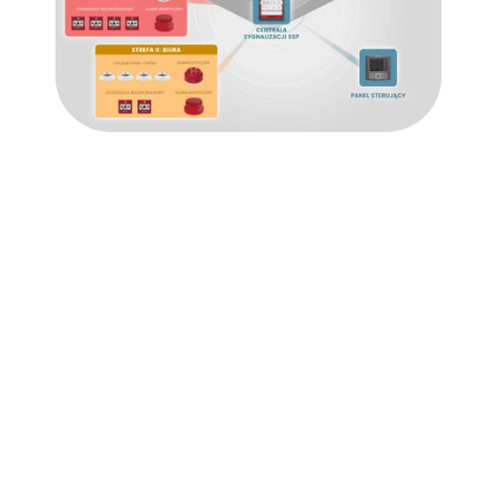
Instalacje
przeciwpożarowe w
Psarach - dlaczego
warto?
Jeżeli chcesz zadbać o bezpieczeństwo obiektów
firmowych, kluczowym aspektem są systemy ochrony
przeciwpożarowej. Zgodnie z rozporządzeniem
określonym przez Ministerstwo Spraw Wewnętrznych i
Administracji, takie systemy muszą być instalowane